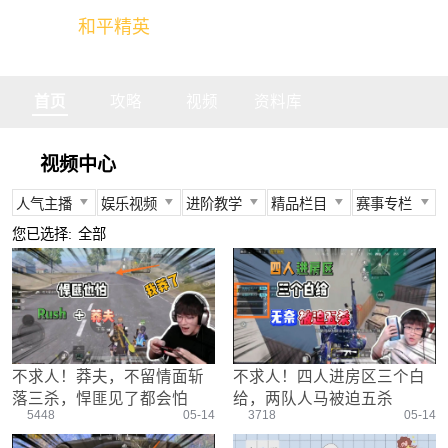
和平精英
全球玩家的竞技冒险世界
首页
攻略
视频
资料库
视频中心
人气主播
娱乐视频
进阶教学
精品栏目
赛事专栏
所有
所有
所有
所有
所有
您已选择:
全部
不求人
娱乐精英
身法教学
官方视频
PEC
柔柔
情感电台
武器装备
燃烧吧大局观
PEL
难言
真人搞笑
资源分布
盒子有话说
TGA
冬季
带妹大作战
操作意识
快来扶我
PEGI
不求人！莽夫，不留情面斩
不求人！四人进房区三个白
奇怪君
我的憨队友
刚枪技巧
作死鸽
其他赛事
落三杀，悍匪见了都会怕
给，两队人马被迫五杀
艺帝帝
野点发育
精英测评师
战队选手
5448
05-14
3718
05-14
晚玉
载具解析
精英操作篇
赛事回放