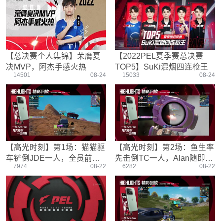
游戏设置
主播搞笑篇
精彩集锦
压枪教学
欢乐时刻
落地选择
盒平老中医
防弹铁头团
【总决赛个人集锦】荣膺夏
【2022PEL夏季赛总决赛
决MVP，阿杰手感火热
TOP5】SuKi混烟四连枪王
14501
08-24
15033
08-24
【高光时刻】第1场：猫猫驱
【高光时刻】第2场：鱼生率
车铲倒JDE一人，全员前压
先击倒TC一人，Alan随即完
7974
08-22
6282
08-22
将其团灭
成反击