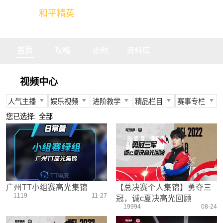
和平精英
全球玩家的竞技冒险世界
首页
攻略
视频
资料库
视频中心
人气主播
娱乐视频
进阶教学
精品栏目
赛事专栏
所有
所有
所有
所有
所有
您已选择:
全部
不求人
娱乐精英
身法教学
官方视频
PEC
柔柔
情感电台
武器装备
燃烧吧大局观
PEL
难言
真人搞笑
资源分布
盒子有话说
TGA
冬季
带妹大作战
操作意识
快来扶我
PEGI
广州TT小组赛高光集锦
【总决赛个人集锦】勇夺三
奇怪君
我的憨队友
刚枪技巧
作死鸽
其他赛事
1119
11-27
冠，诚c夏决高光回顾
艺帝帝
野点发育
精英测评师
战队选手
19994
08-24
晚玉
载具解析
精英操作篇
赛事回放