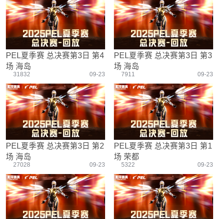
游戏设置
主播搞笑篇
精彩集锦
压枪教学
欢乐时刻
落地选择
盒平老中医
防弹铁头团
PEL夏季赛 总决赛第3日 第4
PEL夏季赛 总决赛第3日 第3
场 海岛
场 海岛
31832
09-23
7911
09-23
PEL夏季赛 总决赛第3日 第2
PEL夏季赛 总决赛第3日 第1
场 海岛
场 荣都
27028
09-23
5322
09-23