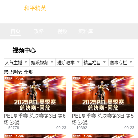
和平精英
全球玩家的竞技冒险世界
首页
攻略
视频
资料库
视频中心
人气主播
娱乐视频
进阶教学
精品栏目
赛事专栏
所有
所有
所有
所有
所有
您已选择:
全部
不求人
娱乐精英
身法教学
官方视频
PEC
柔柔
情感电台
武器装备
燃烧吧大局观
PEL
难言
真人搞笑
资源分布
盒子有话说
TGA
冬季
带妹大作战
操作意识
快来扶我
PEGI
PEL夏季赛 总决赛第3日 第6
PEL夏季赛 总决赛第3日 第5
奇怪君
我的憨队友
刚枪技巧
作死鸽
其他赛事
场 沙漠
场 沙漠
艺帝帝
野点发育
精英测评师
战队选手
59778
09-23
10392
09-23
晚玉
载具解析
精英操作篇
赛事回放