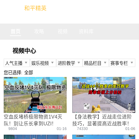
和平精英
全球玩家的竞技冒险世界
首页
攻略
视频
资料库
视频中心
人气主播
娱乐视频
进阶教学
精品栏目
赛事专栏
所有
所有
所有
所有
所有
您已选择:
全部
不求人
娱乐精英
身法教学
官方视频
PEC
柔柔
情感电台
武器装备
燃烧吧大局观
PEL
难言
真人搞笑
资源分布
盒子有话说
TGA
冬季
带妹大作战
操作意识
快来扶我
PEGI
空血反堵桥极限物资1V4灭
【身法教学】近战走位进阶
奇怪君
我的憨队友
刚枪技巧
作死鸽
其他赛事
队！别让乐长拿到UZI！
技巧，显著提高近战胜率！
艺帝帝
野点发育
精英测评师
战队选手
9804
01-16
74330
01-06
晚玉
载具解析
精英操作篇
赛事回放