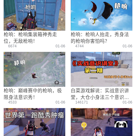
游戏设置
主播搞笑篇
精彩集锦
压枪教学
欢乐时刻
落地选择
盒平老中医
防弹铁头团
枪响：枪响集装箱神秀走
枪响：枪响人抬走，秀身法
位，无敌枪响！
的枪响你害怕吗？
6674
01-06
4744
01-06
枪响：巅峰赛中的枪响，极
白菜游戏解说：实战意识讲
限身法意识秀！
堂，大仓小身法三个意识技
4533
01-06
146171
01-06
巧