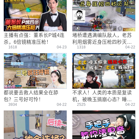
游戏设置
主播搞笑篇
精彩集锦
压枪教学
欢乐时刻
落地选择
盒平老中医
防弹铁头团
主播有点强：董系长P城4连
堵桥遭遇满编队敌人，老苏
杀，6倍镜精准压枪！
利用烟雾近身压枪四秒灭
1618
04-23
1318
04-22
队！
都说要去救人结果全在舔
不求人！人类的本质是复读
包？三号好可怜！
机，被晚玉搞崩心态？睡觉
3934
04-22
2525
04-22
局别走！