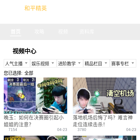
和平精英
全球玩家的竞技冒险世界
首页
攻略
视频
资料库
视频中心
人气主播
娱乐视频
进阶教学
精品栏目
赛事专栏
所有
所有
所有
所有
所有
您已选择:
全部
不求人
娱乐精英
身法教学
官方视频
PEC
柔柔
情感电台
武器装备
燃烧吧大局观
PEL
难言
真人搞笑
资源分布
盒子有话说
TGA
冬季
带妹大作战
操作意识
快来扶我
PEGI
晚玉：如何在决赛圈引起小
落地机场后悔了吗？难言神
奇怪君
我的憨队友
刚枪技巧
作死鸽
其他赛事
姐姐的注意？
走位连续击杀！
艺帝帝
野点发育
精英测评师
战队选手
7154
04-23
3780
04-23
晚玉
载具解析
精英操作篇
赛事回放