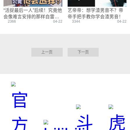
“活捉最后一人”后续！究竟他
艺帝帝：想学渣男音不？帝
会像难言安排的那样自雷
帝手把手教你学会渣男音！
2366
04-22
3344
04-22
吗？
上一页
下一页