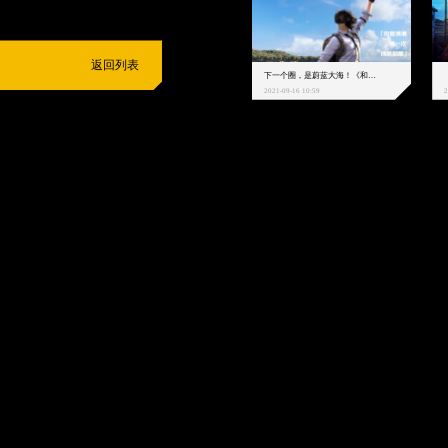
返回列表
下一个圈，是蔚蓝大海！《和平精英》和中科院海洋所联动开启！
2021-09-16 10:59
2
抵制不良游戏
拒绝盗版游戏
注意自我保护
谨防受骗上当
适
度游戏益脑
沉迷游戏伤身
合理安排时间
享受健康生活