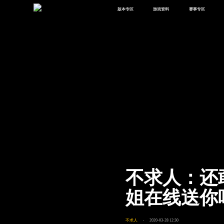
版本专区
游戏资料
赛事专区
最新版本
新闻资讯
赛事中心
版本中心
攻略中心
巅峰赛
体验服
视频中心
授权赛
腾
绿洲启元
武器库
故事站
不求人：还
姐在线送你
不求人
2020-03-28 12:30