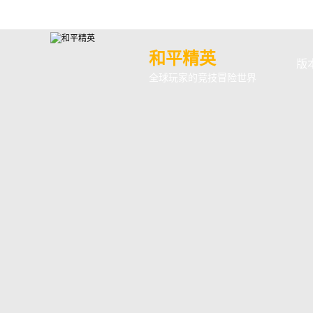
和平精英
版
全球玩家的竞技冒险世界
最
版
体
绿