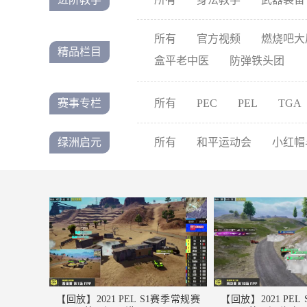
所有
官方视频
燃烧吧大
精品栏目
盒平老中医
防弹铁头团
赛事专栏
所有
PEC
PEL
TGA
绿洲启元
所有
和平运动会
小红帽
【回放】2021 PEL S1赛季常规赛
【回放】2021 PEL