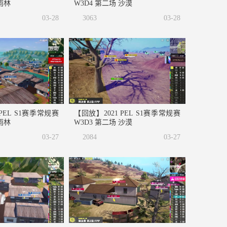
 雨林
W3D4 第二场 沙漠
03-28
3063
03-28
 PEL S1赛季常规赛
【回放】2021 PEL S1赛季常规赛
 雨林
W3D3 第二场 沙漠
03-27
2084
03-27