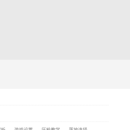
解析
游戏设置
压枪教学
落地选择