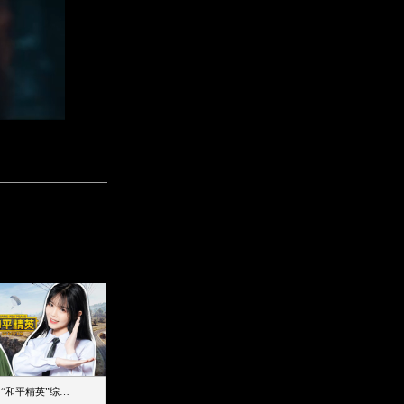
【加个好友吧】“和平精英”综艺首秀！12位人气主播落地刚枪谁能带队吃鸡
12主播对战48超级王牌，落地刚枪谁是超级大腿