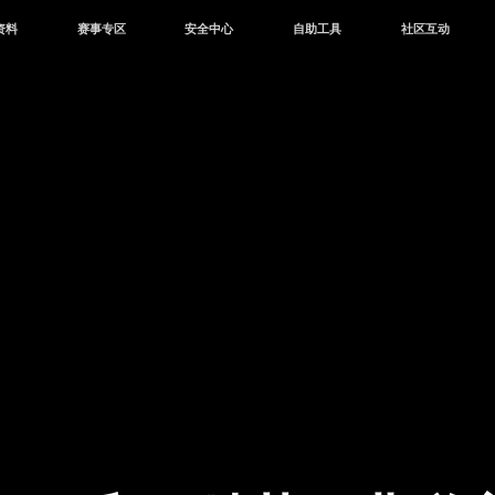
资料
赛事专区
安全中心
自助工具
社区互动
资讯
赛事中心
安全站
CDK兑换
和平营地
中心
巅峰赛
成长守护平台
客服专区
官方公众号
中心
授权赛
腾讯游戏防沉迷
作者入驻
微信用户社区
库
高校认证
QQ用户社区
站
官方微博