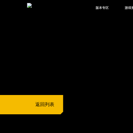
版本专区
游戏
最新版本
新闻
版本中心
攻略
体验服
视频
绿洲启元
武器
故事
返回列表