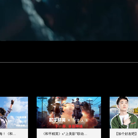
下一个圈，是蔚蓝大海！《和平精英》和中科院海洋所联动开启！
《和平精英》x“上美影”联动大片公映！来一场各显神通的“光影冒险”