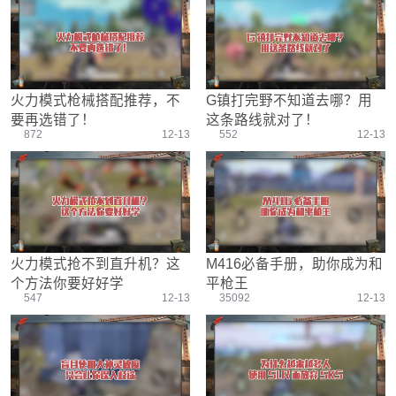
游戏设置
主播搞笑篇
精彩集锦
压枪教学
欢乐时刻
落地选择
盒平老中医
防弹铁头团
火力模式枪械搭配推荐，不
G镇打完野不知道去哪？用
要再选错了！
这条路线就对了！
872
12-13
552
12-13
火力模式抢不到直升机？这
M416必备手册，助你成为和
个方法你要好好学
平枪王
547
12-13
35092
12-13