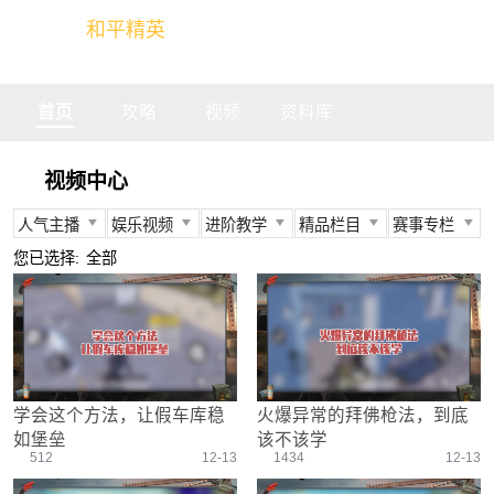
和平精英
全球玩家的竞技冒险世界
首页
攻略
视频
资料库
视频中心
人气主播
娱乐视频
进阶教学
精品栏目
赛事专栏
所有
所有
所有
所有
所有
您已选择:
全部
不求人
娱乐精英
身法教学
官方视频
PEC
柔柔
情感电台
武器装备
燃烧吧大局观
PEL
难言
真人搞笑
资源分布
盒子有话说
TGA
冬季
带妹大作战
操作意识
快来扶我
PEGI
学会这个方法，让假车库稳
火爆异常的拜佛枪法，到底
奇怪君
我的憨队友
刚枪技巧
作死鸽
其他赛事
如堡垒
该不该学
艺帝帝
野点发育
精英测评师
战队选手
512
12-13
1434
12-13
晚玉
载具解析
精英操作篇
赛事回放