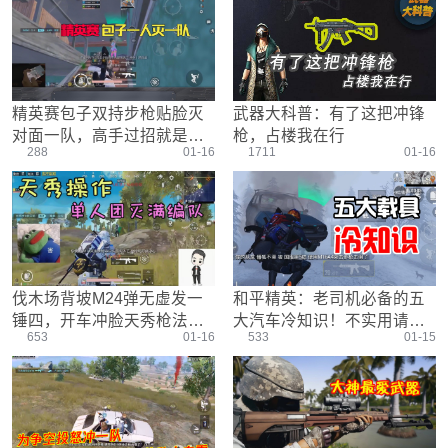
游戏设置
主播搞笑篇
精彩集锦
压枪教学
欢乐时刻
落地选择
盒平老中医
防弹铁头团
精英赛包子双持步枪贴脸灭
武器大科普：有了这把冲锋
对面一队，高手过招就是这
枪，占楼我在行
288
01-16
1711
01-16
么刺激！
伐木场背坡M24弹无虚发一
和平精英：老司机必备的五
锤四，开车冲脸天秀枪法单
大汽车冷知识！不实用请举
653
01-16
533
01-15
人团灭满编队！
报我！