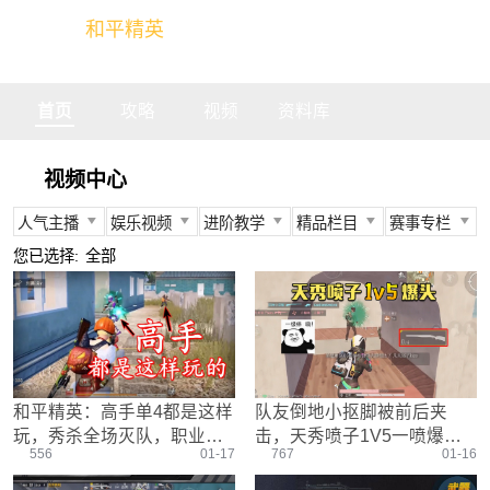
和平精英
全球玩家的竞技冒险世界
首页
攻略
视频
资料库
视频中心
人气主播
娱乐视频
进阶教学
精品栏目
赛事专栏
所有
所有
所有
所有
所有
您已选择:
全部
不求人
娱乐精英
身法教学
官方视频
PEC
柔柔
情感电台
武器装备
燃烧吧大局观
PEL
难言
真人搞笑
资源分布
盒子有话说
TGA
冬季
带妹大作战
操作意识
快来扶我
PEGI
和平精英：高手单4都是这样
队友倒地小抠脚被前后夹
奇怪君
我的憨队友
刚枪技巧
作死鸽
其他赛事
玩，秀杀全场灭队，职业选
击，天秀喷子1V5一喷爆
艺帝帝
野点发育
精英测评师
战队选手
556
01-17
767
01-16
手都没这6
头！
晚玉
载具解析
精英操作篇
赛事回放