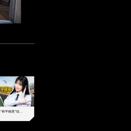
【加个好友吧】“和平精英”综艺首秀！12位人气主播落地刚枪谁能带队吃鸡
12主播对战48超级王牌，落地刚枪谁是超级大腿
2019-08-03 17:39
2026-08-07 