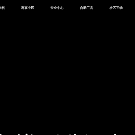
资料
赛事专区
安全中心
自助工具
社区互动
资讯
赛事中心
安全站
CDK兑换
和平营地
中心
巅峰赛
成长守护平台
客服专区
官方公众号
中心
授权赛
腾讯游戏防沉迷
作者入驻
微信用户社区
库
高校认证
QQ用户社区
站
官方微博