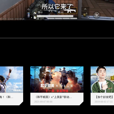
下一个圈，是蔚蓝大海！《和平精英》和中科院海洋所联动开启！
《和平精英》x“上美影”联动大片公映！来一场各显神通的“光影冒险”
2021-09-07 00:00
2019-08-03 17:55