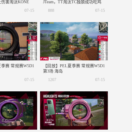
伤害淘汰KONE
JTeam，TT淘汰TC独狼成功吃鸡
07-15
888
07-15
季赛 常规赛W5D1
【回放】PEL夏季赛 常规赛W5D1
第3场 海岛
07-15
1207
07-15