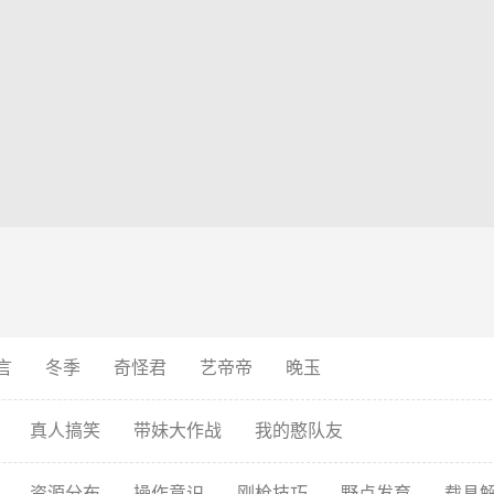
言
冬季
奇怪君
艺帝帝
晚玉
真人搞笑
带妹大作战
我的憨队友
资源分布
操作意识
刚枪技巧
野点发育
载具