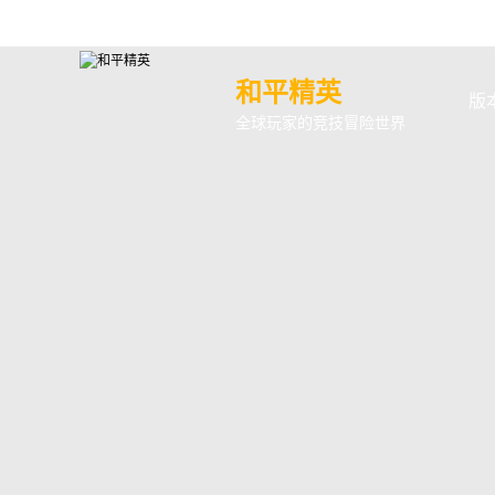
和平精英
版
全球玩家的竞技冒险世界
最
版
体
绿