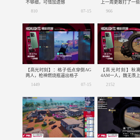
不够细，可惜加遗憾
上一周更敢打了一些
810
07-15
966
【高光时刻】：格子低点穿倒AG
【高光时刻】秋
两人，枪神燃烧瓶逼出格子
4AM一人，魏无羡
1449
07-15
2152