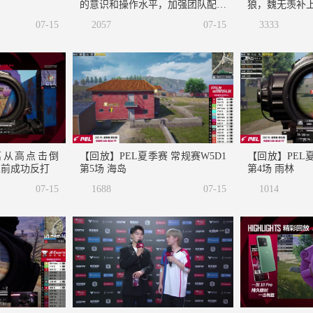
的意识和操作水平，加强团队配合
狼，魏无羡补上
能力
07-15
2057
07-15
3333
离从高点击倒
【回放】PEL夏季赛 常规赛W5D1
【回放】PEL夏
上前成功反打
第5场 海岛
第4场 雨林
07-15
1688
07-15
1014