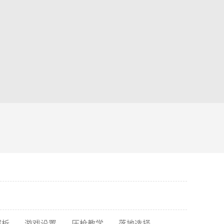
解析
游戏设置
压枪教学
落地选择