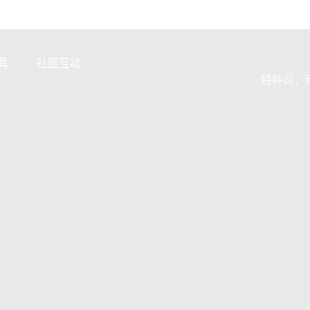
具
社区互动
特种兵，
换
官方公众号
区
微信用户社区
驻
QQ用户社区
证
官方微博