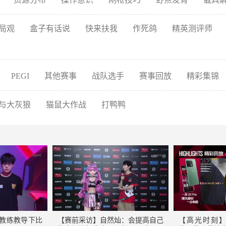
局观
盒子有话说
快来扶我
作死鸽
精英测评师
PEGI
其他赛事
战队选手
赛事回放
精彩集锦
与大灰狼
猫鼠大作战
打鸭鸭
：教练教导下比
【赛前采访】自然灿：会提高自己
【高光时刻】