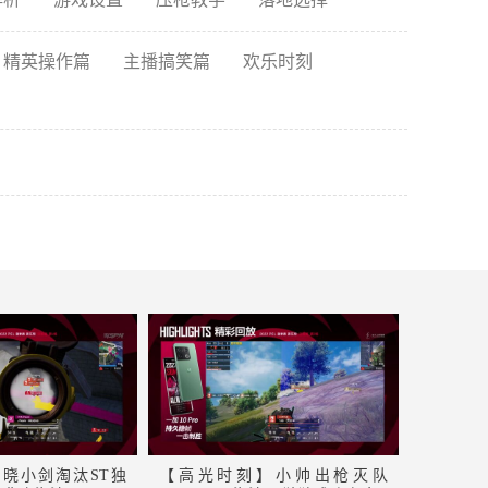
精英操作篇
主播搞笑篇
欢乐时刻
晓小剑淘汰ST独
【高光时刻】小帅出枪灭队