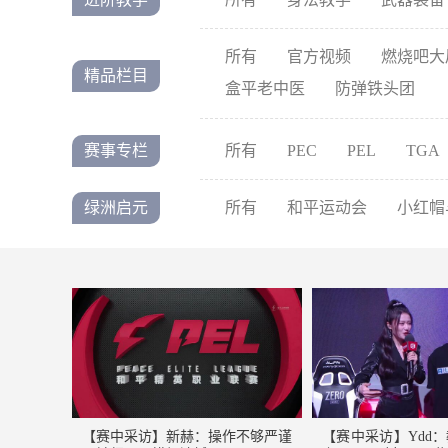
所有
官方视频
燃烧吧大
精品栏目
盒平老中医
防弹铁头团
赛事专栏
所有
PEC
PEL
TGA
绿洲启元
所有
和平运动会
小红帽
【赛中采访】新赫：操作不够严谨
【赛中采访】Ydd