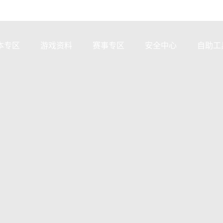
本专区
游戏资料
赛事专区
安全中心
自助工
新版本
新闻资讯
赛事中心
安全站
CDK兑
本中心
攻略中心
巅峰赛
成长守护平台
客服专
验服
视频中心
授权赛
腾讯游戏防沉迷
作者入
洲启元
武器库
高校认
故事站