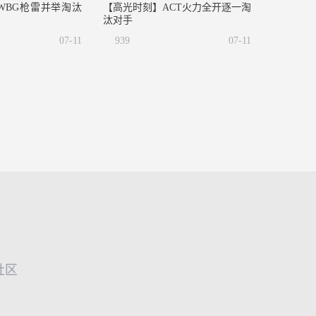
WBG枪雷并举淘汰
【高光时刻】ACT火力全开逐一淘
汰对手
07-11
939
07-11
社区