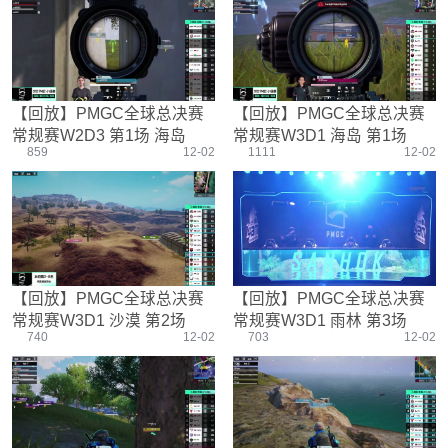
游戏设置
主播搞笑篇
精彩集锦
压枪教学
欢乐时刻
落地选择
盒平老中医
防弹铁头团
【回放】PMGC全球总决赛
【回放】PMGC全球总决赛
常规赛W2D3 第1场 海岛
常规赛W3D1 海岛 第1场
859
12-02
1111
12-02
【回放】PMGC全球总决赛
【回放】PMGC全球总决赛
常规赛W3D1 沙漠 第2场
常规赛W3D1 雨林 第3场
740
12-02
703
12-02