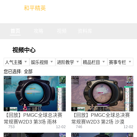
和平精英
全球玩家的竞技冒险世界
首页
攻略
视频
资料库
视频中心
人气主播
娱乐视频
进阶教学
精品栏目
赛事专栏
所有
所有
所有
所有
所有
您已选择:
全部
不求人
娱乐精英
身法教学
官方视频
PEC
柔柔
情感电台
武器装备
燃烧吧大局观
PEL
难言
真人搞笑
资源分布
盒子有话说
TGA
冬季
带妹大作战
操作意识
快来扶我
PEGI
【回放】PMGC全球总决赛
【回放】PMGC全球总决赛
奇怪君
我的憨队友
刚枪技巧
作死鸽
其他赛事
常规赛W2D3 第3场 雨林
常规赛W2D3 第2场 沙漠
艺帝帝
野点发育
精英测评师
战队选手
753
12-02
746
12-02
晚玉
载具解析
精英操作篇
赛事回放