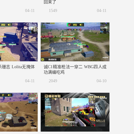
回来了
04-11
1549
04-11
志 Lolita无掩体
诚C1精准枪法一穿二 WBG四人成
功满编吃鸡
04-11
2049
04-10