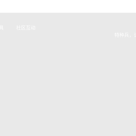
具
社区互动
特种兵，
换
官方公众号
区
微信用户社区
驻
QQ用户社区
证
官方微博