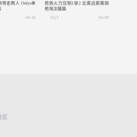
走两人 Onlys单
若败火力压制1穿2 北斋远距离刚
鸡
枪淘汰猫猫
04-10
1623
04-09
社区