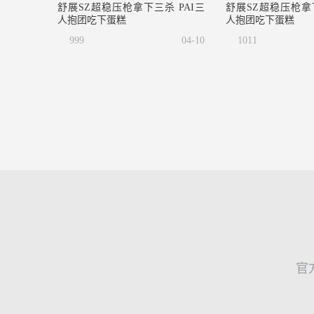
舒展SZ超稳压枪拿下三杀 PAI三
舒展SZ超稳压枪拿下
人抱团吃下蛋糕
人抱团吃下蛋糕
999
04-10
1011
官