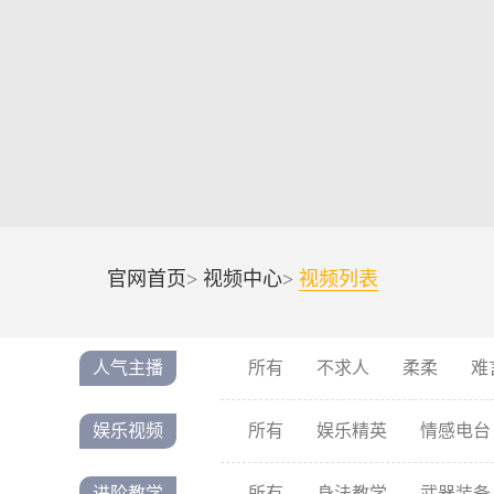
官网首页
>
视频中心
>
视频列表
人气主播
所有
不求人
柔柔
难
娱乐视频
所有
娱乐精英
情感电台
进阶教学
所有
身法教学
武器装备