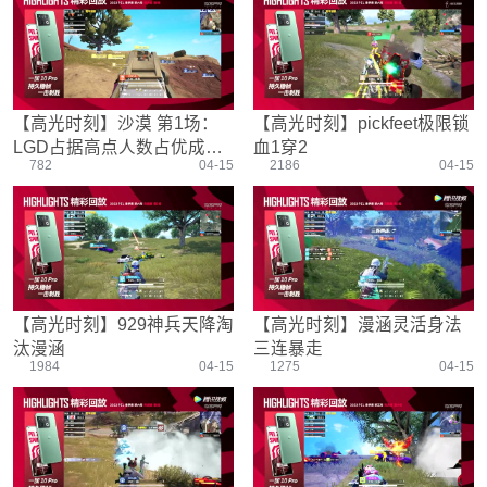
游戏设置
主播搞笑篇
精彩集锦
压枪教学
欢乐时刻
落地选择
盒平老中医
防弹铁头团
【高光时刻】沙漠 第1场：
【高光时刻】pickfeet极限锁
LGD占据高点人数占优成功
血1穿2
782
04-15
2186
04-15
获胜
【高光时刻】929神兵天降淘
【高光时刻】漫涵灵活身法
汰漫涵
三连暴走
1984
04-15
1275
04-15