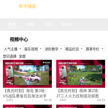
和平精英
全球玩家的竞技冒险世界
首页
攻略
视频
资料库
视频中心
人气主播
娱乐视频
进阶教学
精品栏目
赛事专栏
所有
所有
所有
所有
所有
您已选择:
全部
不求人
娱乐精英
身法教学
官方视频
PEC
柔柔
情感电台
武器装备
燃烧吧大局观
PEL
难言
真人搞笑
资源分布
盒子有话说
TGA
冬季
带妹大作战
操作意识
快来扶我
PEGI
【高光时刻】海岛 第3场：
【高光时刻】雨林 第2场：
奇怪君
我的憨队友
刚枪技巧
作死鸽
其他赛事
VS战队黄雀在后淘汰对手
JT三人火力压制成功获胜
艺帝帝
野点发育
精英测评师
战队选手
2251
04-16
2447
04-15
晚玉
载具解析
精英操作篇
赛事回放