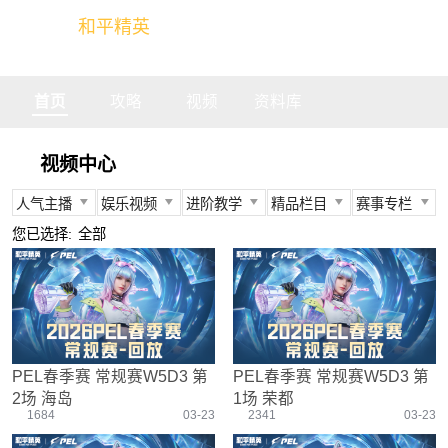
和平精英
全球玩家的竞技冒险世界
首页
攻略
视频
资料库
视频中心
人气主播
娱乐视频
进阶教学
精品栏目
赛事专栏
所有
所有
所有
所有
所有
您已选择:
全部
不求人
娱乐精英
身法教学
官方视频
PEC
柔柔
情感电台
武器装备
燃烧吧大局观
PEL
难言
真人搞笑
资源分布
盒子有话说
TGA
冬季
带妹大作战
操作意识
快来扶我
PEGI
PEL春季赛 常规赛W5D3 第
PEL春季赛 常规赛W5D3 第
奇怪君
我的憨队友
刚枪技巧
作死鸽
其他赛事
2场 海岛
1场 荣都
艺帝帝
野点发育
精英测评师
战队选手
1684
03-23
2341
03-23
晚玉
载具解析
精英操作篇
赛事回放