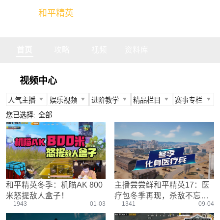
和平精英
全球玩家的竞技冒险世界
首页
攻略
视频
资料库
视频中心
人气主播
娱乐视频
进阶教学
精品栏目
赛事专栏
所有
所有
所有
所有
所有
您已选择:
全部
不求人
娱乐精英
身法教学
官方视频
PEC
柔柔
情感电台
武器装备
燃烧吧大局观
PEL
难言
真人搞笑
资源分布
盒子有话说
TGA
冬季
带妹大作战
操作意识
快来扶我
PEGI
和平精英冬季：机瞄AK 800
主播尝尝鲜和平精英17：医
奇怪君
我的憨队友
刚枪技巧
作死鸽
其他赛事
米怒提敌人盒子！
疗包冬季再现，杀敌不忘扶
艺帝帝
野点发育
精英测评师
战队选手
1943
01-03
1341
09-04
队友
晚玉
载具解析
精英操作篇
赛事回放