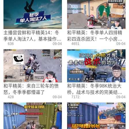
游戏设置
主播搞笑篇
精彩集锦
压枪教学
欢乐时刻
落地选择
盒平老中医
防弹铁头团
主播尝尝鲜和平精英14：冬
和平精英：冬季单人四排精
季单人淘汰7人，基本操作坐
彩四连杀团灭！一个小房子
636
09-04
4651
09-04
下
秀出高操作！
和平精英：来自三轮车的愤
和平精英：冬季98K统治大
怒，冬季季都懵逼了
桥，战术与技术的完美结
428
09-04
7172
09-04
合！