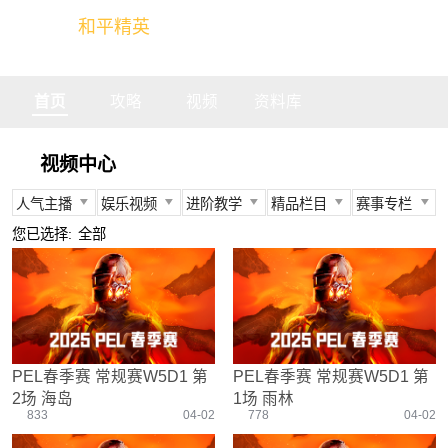
和平精英
全球玩家的竞技冒险世界
首页
攻略
视频
资料库
视频中心
人气主播
娱乐视频
进阶教学
精品栏目
赛事专栏
所有
所有
所有
所有
所有
您已选择:
全部
不求人
娱乐精英
身法教学
官方视频
PEC
柔柔
情感电台
武器装备
燃烧吧大局观
PEL
难言
真人搞笑
资源分布
盒子有话说
TGA
冬季
带妹大作战
操作意识
快来扶我
PEGI
PEL春季赛 常规赛W5D1 第
PEL春季赛 常规赛W5D1 第
奇怪君
我的憨队友
刚枪技巧
作死鸽
其他赛事
2场 海岛
1场 雨林
艺帝帝
野点发育
精英测评师
战队选手
833
04-02
778
04-02
晚玉
载具解析
精英操作篇
赛事回放