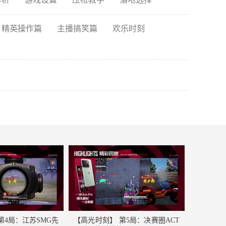
精英操作篇
主播搞笑篇
欢乐时刻
第4局：江苏SMG先
【高光时刻】 第5局：决赛圈ACT