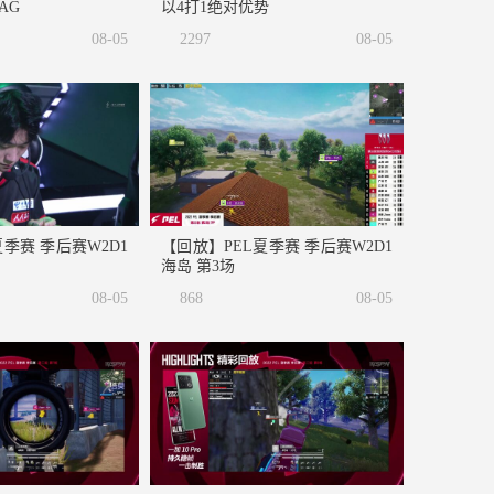
AG
以4打1绝对优势
08-05
2297
08-05
季赛 季后赛W2D1
【回放】PEL夏季赛 季后赛W2D1
海岛 第3场
08-05
868
08-05