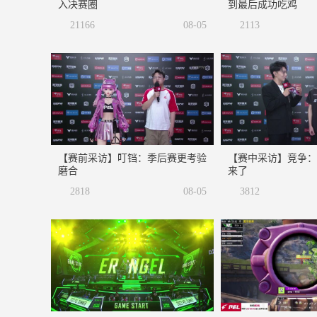
入决赛圈
到最后成功吃鸡
21166
08-05
2113
【赛前采访】叮铛：季后赛更考验
【赛中采访】竞争：
磨合
来了
2818
08-05
3812