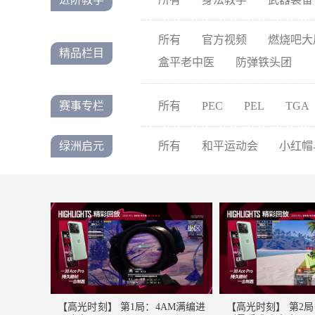
所有
官方视频
燃烧吧大
精品栏目
盒平老中医
防弹铁头团
赛事专栏
所有
PEC
PEL
TGA
绿洲启元
所有
和平运动会
小红帽
【高光时刻】 第1局：4AM满编进
【高光时刻】 第2局