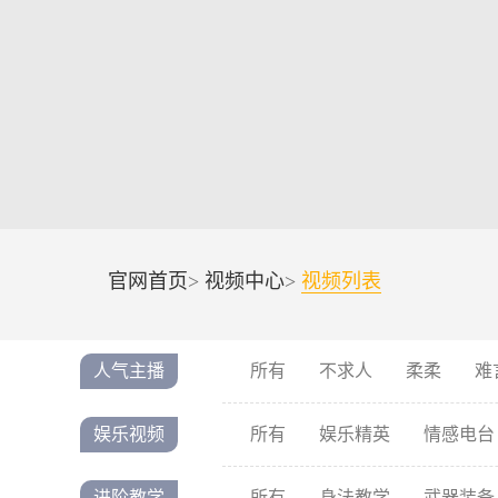
官网首页
>
视频中心
>
视频列表
人气主播
所有
不求人
柔柔
难
娱乐视频
所有
娱乐精英
情感电台
进阶教学
所有
身法教学
武器装备