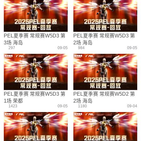
游戏设置
主播搞笑篇
精彩集锦
压枪教学
欢乐时刻
落地选择
盒平老中医
防弹铁头团
PEL夏季赛 常规赛W5D3 第
PEL夏季赛 常规赛W5D3 第
3场 海岛
2场 海岛
297
09-05
984
09-05
PEL夏季赛 常规赛W5D3 第
PEL夏季赛 常规赛W5D2 第
1场 荣都
2场 海岛
1423
09-05
1180
09-04