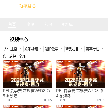
和平精英
全球玩家的竞技冒险世界
首页
攻略
视频
资料库
视频中心
人气主播
娱乐视频
进阶教学
精品栏目
赛事专栏
所有
所有
所有
所有
所有
您已选择:
全部
不求人
娱乐精英
身法教学
官方视频
PEC
柔柔
情感电台
武器装备
燃烧吧大局观
PEL
难言
真人搞笑
资源分布
盒子有话说
TGA
冬季
带妹大作战
操作意识
快来扶我
PEGI
PEL夏季赛 常规赛W5D3 第
PEL夏季赛 常规赛W5D3 第
奇怪君
我的憨队友
刚枪技巧
作死鸽
其他赛事
5场 沙漠
4场 海岛
艺帝帝
野点发育
精英测评师
战队选手
538
09-05
459
09-05
晚玉
载具解析
精英操作篇
赛事回放