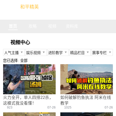
和平精英
全球玩家的竞技冒险世界
首页
攻略
视频
资料库
视频中心
人气主播
娱乐视频
进阶教学
精品栏目
赛事专栏
所有
所有
所有
所有
所有
您已选择:
全部
不求人
娱乐精英
身法教学
官方视频
PEC
柔柔
情感电台
武器装备
燃烧吧大局观
PEL
难言
真人搞笑
资源分布
盒子有话说
TGA
冬季
带妹大作战
操作意识
快来扶我
PEGI
火力全开，单人四排22杀，
如何破解钓鱼执法 阿米在线
奇怪君
我的憨队友
刚枪技巧
作死鸽
其他赛事
这模式我没看懂！
教学
艺帝帝
野点发育
精英测评师
战队选手
923
07-26
1025
07-26
晚玉
载具解析
精英操作篇
赛事回放