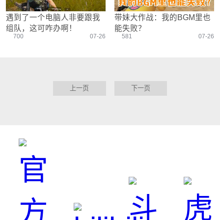
遇到了一个电脑人非要跟我
带妹大作战：我的BGM里也
组队，这可咋办啊！
能失败？
700
07-26
581
07-26
上一页
下一页