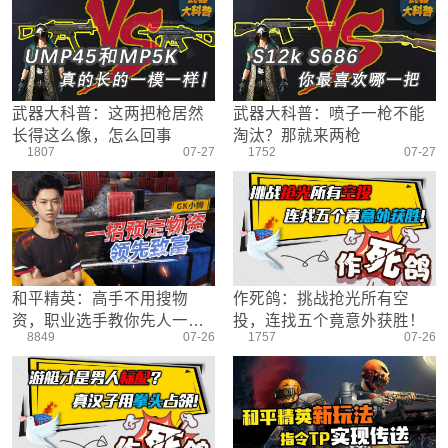
游戏设置
主播搞笑篇
精彩集锦
压枪教学
欢乐时刻
落地选择
盒平老中医
防弹铁头团
武器大科普：这两把枪居然
武器大科普：喷子一枪不能
长得这么像，怎么回事
淘汰？那就来两枪
1807
07-27
1752
07-27
和平精英：高手不用搜物
作死鸽：挑战抢光所有空
资，职业选手教你先人一步
投，连找五个竟意外获胜！
8849
07-26
1757
07-26
预定想要的物资