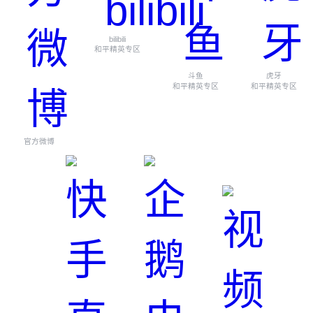
bilibili
和平精英专区
斗鱼
虎牙
和平精英专区
和平精英专区
官方微博