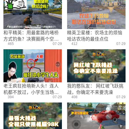
游戏设置
主播搞笑篇
精彩集锦
压枪教学
欢乐时刻
落地选择
盒平老中医
防弹铁头团
和平精英：用最套路的堵桥
精英卫星楼：农场主的烦恼
方式钓鱼？决赛圈两个空投
哈达农场的最佳点位
465
07-29
412
07-29
落一块！
老王疯狂抢萌新人头！连人
我的憨队友： 网红坡飞跃挑
机都不放过，小学生当场崩
战，你确定不来要洗澡
394
07-29
408
07-29
溃吐槽