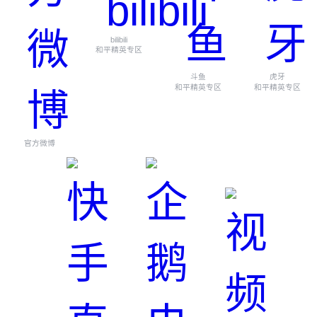
bilibili
和平精英专区
斗鱼
虎牙
和平精英专区
和平精英专区
官方微博