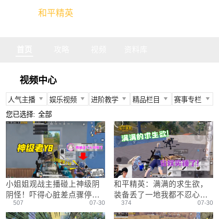
和平精英
全球玩家的竞技冒险世界
首页
攻略
视频
资料库
视频中心
人气主播
娱乐视频
进阶教学
精品栏目
赛事专栏
所有
所有
所有
所有
所有
您已选择:
全部
不求人
娱乐精英
身法教学
官方视频
PEC
柔柔
情感电台
武器装备
燃烧吧大局观
PEL
难言
真人搞笑
资源分布
盒子有话说
TGA
冬季
带妹大作战
操作意识
快来扶我
PEGI
小姐姐观战主播碰上神级阴
和平精英：满满的求生欲，
奇怪君
我的憨队友
刚枪技巧
作死鸽
其他赛事
阴怪！吓得心脏差点骤停一
装备丢了一地我都不忍心下
艺帝帝
野点发育
精英测评师
战队选手
507
07-30
374
07-30
下，恐怖游戏
手！
晚玉
载具解析
精英操作篇
赛事回放