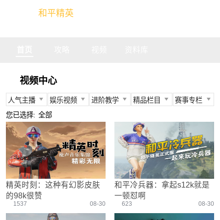
和平精英
全球玩家的竞技冒险世界
首页
攻略
视频
资料库
视频中心
人气主播
娱乐视频
进阶教学
精品栏目
赛事专栏
所有
所有
所有
所有
所有
您已选择:
全部
不求人
娱乐精英
身法教学
官方视频
PEC
柔柔
情感电台
武器装备
燃烧吧大局观
PEL
难言
真人搞笑
资源分布
盒子有话说
TGA
冬季
带妹大作战
操作意识
快来扶我
PEGI
精英时刻：这种有幻影皮肤
和平冷兵器：拿起s12k就是
奇怪君
我的憨队友
刚枪技巧
作死鸽
其他赛事
的98k很赞
一顿怼啊
艺帝帝
野点发育
精英测评师
战队选手
1537
08-30
623
08-30
晚玉
载具解析
精英操作篇
赛事回放