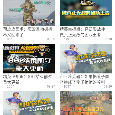
游戏设置
主播搞笑篇
精彩集锦
压枪教学
欢乐时刻
落地选择
盒平老中医
防弹铁头团
苟皮皮艺术：恋爱圣地枫树
精英坐标点：穿幻影战神，
林又回来了
做真正无敌的团队王者
886
08-30
619
08-30
精英冷知识：SS2结束前夕
和平冷兵器：如果把喷子声
重大更新
音换成了傻乐猪猪的哼叫
1507
08-27
1037
08-26