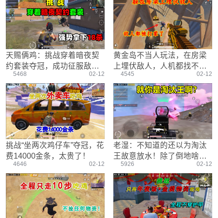
游戏设置
主播搞笑篇
精彩集锦
压枪教学
欢乐时刻
落地选择
盒平老中医
防弹铁头团
天赐俩鸡：挑战穿着暗夜契
黄金岛不当人玩法，在房梁
约套装夺冠，成功征服敌
上埋伏敌人，人机都找不到
5468
02-12
4545
02-12
人，18杀拿下比赛
我
挑战“坐两次鸡仔车”夺冠，花
老湿：不知道的还以为淘汰
费14000金条，太贵了！
王故意放水！除了倒地啥事
4646
02-12
5926
02-12
也没干！