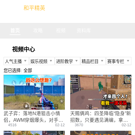
和平精英
全球玩家的竞技冒险世界
首页
攻略
视频
资料库
视频中心
人气主播
娱乐视频
进阶教学
精品栏目
赛事专栏
所有
所有
所有
所有
所有
您已选择:
全部
不求人
娱乐精英
身法教学
官方视频
PEC
柔柔
情感电台
武器装备
燃烧吧大局观
PEL
难言
真人搞笑
资源分布
盒子有话说
TGA
冬季
带妹大作战
操作意识
快来扶我
PEGI
武子弈：落地N港狙击小情
天赐俩鸡：四圣降临“隐身”新
奇怪君
我的憨队友
刚枪技巧
作死鸽
其他赛事
侣，AWM穿烟爆头，对手就
招数，只要遇见满编，拿下
艺帝帝
野点发育
精英测评师
战队选手
4516
02-12
3670
02-12
这实力？
甜蜜誓约套装15杀
晚玉
载具解析
精英操作篇
赛事回放