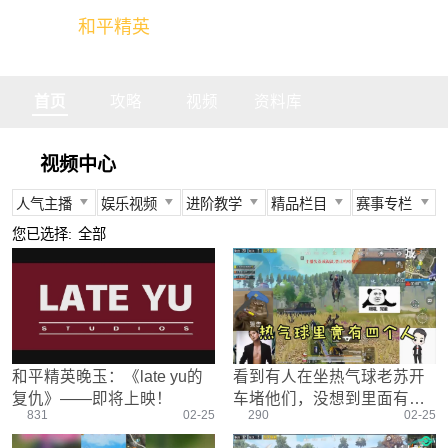
和平精英
全球玩家的竞技冒险世界
首页
攻略
视频
资料库
视频中心
人气主播
娱乐视频
进阶教学
精品栏目
赛事专栏
所有
所有
所有
所有
所有
您已选择:
全部
不求人
娱乐精英
身法教学
官方视频
PEC
柔柔
情感电台
武器装备
燃烧吧大局观
PEL
难言
真人搞笑
资源分布
盒子有话说
TGA
冬季
带妹大作战
操作意识
快来扶我
PEGI
和平精英晚玉：《late yu的
看到有人在坐热气球老苏开
奇怪君
我的憨队友
刚枪技巧
作死鸽
其他赛事
复仇》——即将上映！
车堵他们，没想到里面有四
艺帝帝
野点发育
精英测评师
战队选手
831
02-25
290
02-25
个人？
晚玉
载具解析
精英操作篇
赛事回放