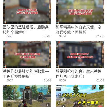
游戏设置
主播搞笑篇
精彩集锦
压枪教学
欢乐时刻
落地选择
盒平老中医
防弹铁头团
团队里的坚强后盾，后勤兵
和平精英中的白衣天使，急
技能全面解析
救兵技能全面解析
6425
01-08
9784
01-08
特种作战最强功能性职业—
想要刚枪打的爽？就来特种
工程兵技能解析
作战勇当突击兵！
5057
01-08
8200
01-08