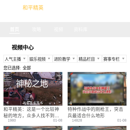
和平精英
全球玩家的竞技冒险世界
首页
攻略
视频
资料库
视频中心
人气主播
娱乐视频
进阶教学
精品栏目
赛事专栏
所有
所有
所有
所有
所有
您已选择:
全部
不求人
娱乐精英
身法教学
官方视频
PEC
柔柔
情感电台
武器装备
燃烧吧大局观
PEL
难言
真人搞笑
资源分布
盒子有话说
TGA
冬季
带妹大作战
操作意识
快来扶我
PEGI
和平精英：这是一个比较神
特种作战中的刚枪王，突击
奇怪君
我的憨队友
刚枪技巧
作死鸽
其他赛事
秘的地方，众多人找不到，
兵最适合什么地形
艺帝帝
野点发育
精英测评师
战队选手
1980
01-08
14828
01-08
其中有你吗？
晚玉
载具解析
精英操作篇
赛事回放