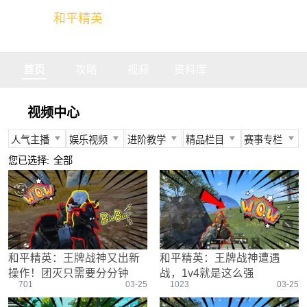
和平精英
全球玩家的竞技冒险世界
首页
攻略
视频
资料库
视频中心
人气主播
娱乐视频
进阶教学
精品栏目
赛事专栏
所有
所有
所有
所有
所有
您已选择:
全部
不求人
娱乐精英
身法教学
官方视频
PEC
柔柔
情感电台
武器装备
燃烧吧大局观
PEL
难言
真人搞笑
资源分布
盒子有话说
TGA
冬季
带妹大作战
操作意识
快来扶我
PEGI
和平精英：王牌战神又出新
和平精英：王牌战神遭遇
奇怪君
我的憨队友
刚枪技巧
作死鸽
其他赛事
操作！团灭只需要分分钟
战，1v4就是这么强
艺帝帝
野点发育
精英测评师
战队选手
701
03-25
1023
03-25
晚玉
载具解析
精英操作篇
赛事回放