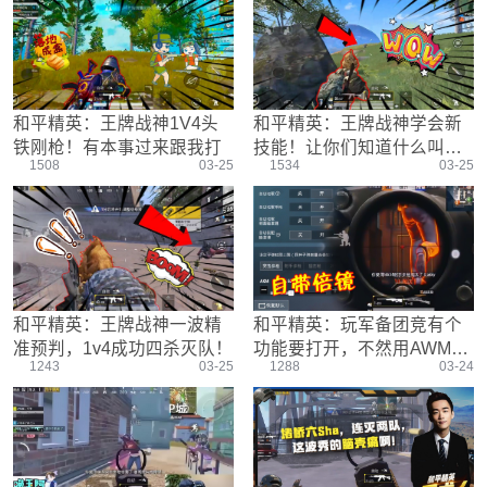
游戏设置
主播搞笑篇
精彩集锦
压枪教学
欢乐时刻
落地选择
盒平老中医
防弹铁头团
和平精英：王牌战神1V4头
和平精英：王牌战神学会新
铁刚枪！有本事过来跟我打
技能！让你们知道什么叫天
1508
03-25
1534
03-25
降正义
和平精英：王牌战神一波精
和平精英：玩军备团竞有个
准预判，1v4成功四杀灭队！
功能要打开，不然用AWM也
1243
03-25
1288
03-24
只能机瞄！