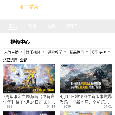
和平精英
全球玩家的竞技冒险世界
首页
攻略
视频
资料库
视频中心
人气主播
娱乐视频
进阶教学
精品栏目
赛事专栏
所有
所有
所有
所有
所有
您已选择:
全部
不求人
娱乐精英
身法教学
官方视频
PEC
柔柔
情感电台
武器装备
燃烧吧大局观
PEL
难言
真人搞笑
资源分布
盒子有话说
TGA
冬季
带妹大作战
操作意识
快来扶我
PEGI
7周年限定主题海岛【电玩嘉
4月14日地铁逃生新版本燃爆
奇怪君
我的憨队友
刚枪技巧
作死鸽
其他赛事
年华】将于4月14日正式上
登场！全新地图、全新玩法
艺帝帝
野点发育
精英测评师
战队选手
998
04-14
8036
04-01
线！
等你来体验！
晚玉
载具解析
精英操作篇
赛事回放