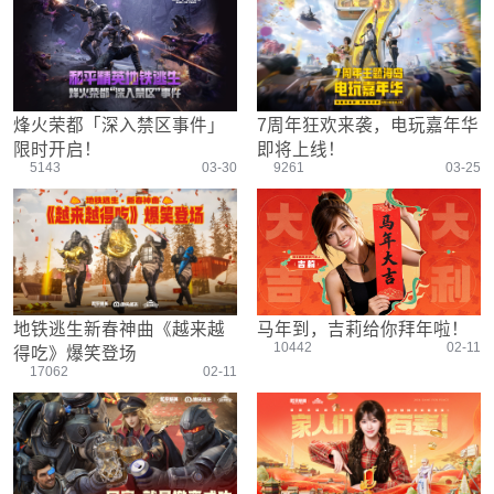
游戏设置
主播搞笑篇
精彩集锦
压枪教学
欢乐时刻
落地选择
盒平老中医
防弹铁头团
烽火荣都「深入禁区事件」
7周年狂欢来袭，电玩嘉年华
限时开启！
即将上线！
5143
03-30
9261
03-25
地铁逃生新春神曲《越来越
马年到，吉莉给你拜年啦！
10442
02-11
得吃》爆笑登场
17062
02-11