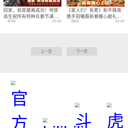
回家，就是撤离成功！地铁
《家人们！有麦》和平精英
逃生祝所有特种兵春节满载
携手田曦薇新春暖心献礼，
9766
02-05
3903
02-02
而归
无论天南地北，回家马上吃
鸡
上一页
下一页