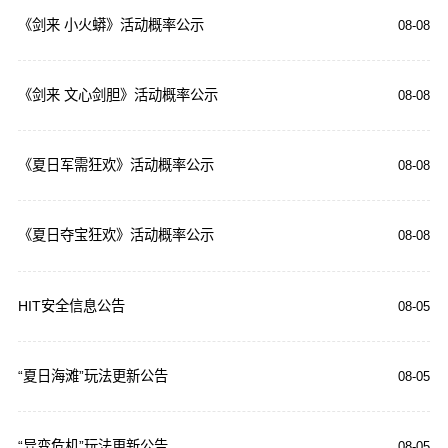
《剑来 小火蟒》活动概率公示
08-08
《剑来 文心剑胆》活动概率公示
08-08
《夏日军需狂欢》活动概率公示
08-08
《夏日夺宝狂欢》活动概率公示
08-08
HIT安全信息公告
08-05
“夏日海滩”玩法更新公告
08-05
“异变危机”玩法更新公告
08-05