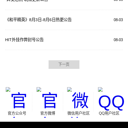
《和平精英》8月3日-8月6日热更公告
08-03
HIT外挂作弊封号公告
08-03
下一页
官方公众号
官方微博
微信用户社区
QQ用户社区