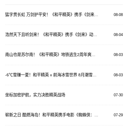
猛字贯长虹 万剑护平安！《和平精英》携手《剑来》动画双神装8月8日重磅上线
08-08
浩然天下且听剑来！《和平精英》携手《剑来》动画重磅联动来袭
08-04
南山也是苏尔南！《和平精英》地铁逃生2周年爽赚派对重磅来袭
08-03
-6℃雪赚一夏！和平精英 x 前海冰雪世界 8月潮雪节，万份补给已就位
08-03
坐标加密护航，实力决胜精英战场
07-30
崭新之日 酷燃海岛！和平精英携手电影《蜘蛛侠：崭新之日》联动今日惊喜上线
07-29