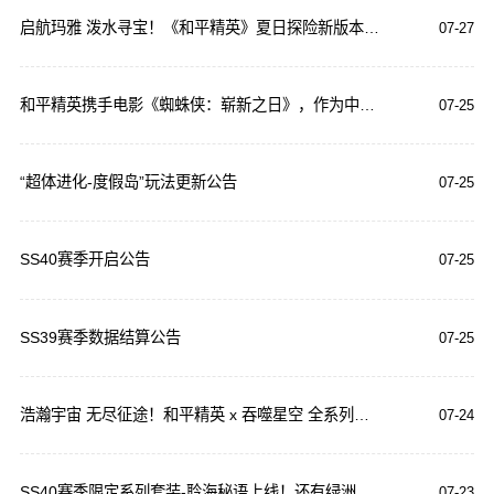
启航玛雅 泼水寻宝！《和平精英》夏日探险新版本联动重庆玛雅海滩水公园 刺激启幕
07-27
和平精英携手电影《蜘蛛侠：崭新之日》，作为中国大陆地区独家电影联合推广游戏，惊喜联动，即将上线!
07-25
“超体进化-度假岛”玩法更新公告
07-25
SS40赛季开启公告
07-25
SS39赛季数据结算公告
07-25
浩瀚宇宙 无尽征途！和平精英 x 吞噬星空 全系列机甲外观完整揭晓
07-24
SS40赛季限定系列套装-聆海秘语上线！还有绿洲赛季手册皮肤等你来~
07-23