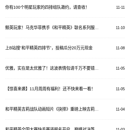
你有100个明星玩家的四排组队邀约，请查收！
11-11
鲸英玩家！马克华菲携手《和平精英》联名系列服饰潮燃来袭
11-10
上B站搜“和平精英四排节”，投稿瓜分20万元现金
11-08
优雅，实在是太优雅了！这波表情包请千万不要错过！
11-05
【惊喜来袭】11月周周有福利！还不快来看一看！
11-05
和平精英吉莉战队动画短片《抉择》重磅上映吉莉战队再添新队友
11-04
和平精英全国大赛快手赛道报名开启，巅峰对决等你来战
11-03