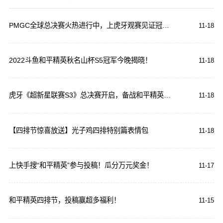
PMGC全球总决赛火热进行中，上虎牙观赛见证冠军诞生
11-18
2022斗鱼和平精英秋名山杯S5冠军今晚揭晓！
11-18
虎牙《超新星联赛S3》总决赛开启，备战和平精英全国大赛
11-18
【四排节惊喜放送】光子鸡四排特别篇表情包
11-18
上快手搜“和平精英”参与投稿！瓜分万元奖金！
11-17
和平精英四排节，投稿赢超多福利！
11-15