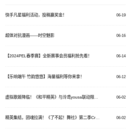
快手凡星福利活动，投稿赢奖金！
06-19
超体对抗漫画——时空魅影
06-16
【2024PEL春季赛】全新赛事会员福利抢先看！
06-14
【乐响端午 竹韵悠悠】海量福利等你来拿！
06-12
虚拟歌姬降临！《和平精英》与泠鸢yousa联动限时开启！
06-02
精英集结，团魂拉满！《了不起！舞社》第二季Crew Battle拼“团魂”
06-02