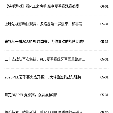
【快手游戏】看PEL来快手 纵享夏季赛观赛盛宴
06-01
上咪咕视频畅快观赛，多路视角一屏浸享，和喜爱战队一起进圈！
05-31
来视频号看2023PEL夏季赛，为你喜欢的战队助威！
05-31
二十支战队再次集结，PEL夏季赛虎牙军团重整旗鼓誓要重夺冠军
05-31
2023PEL夏季赛火热开赛！5大斗鱼签约战队强势集结！
05-31
锁定B站PEL夏季赛，观赛赢福利！
05-31
蓄势待发，披荆斩棘，看2023PEL夏季赛就来腾讯视频
05-30