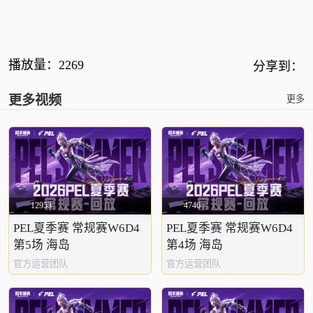
播放量：
2269
分享到：
更多视频
更多
12953
4746
PEL夏季赛 常规赛W6D4
PEL夏季赛 常规赛W6D4
第5场 海岛
第4场 海岛
官方运营团队
官方运营团队