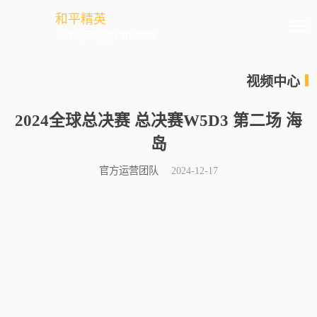
和平精英
全球玩家的竞技冒险世界
视频中心
2024全球总决赛 总决赛W5D3 第二场 海
岛
官方运营团队
2024-12-17