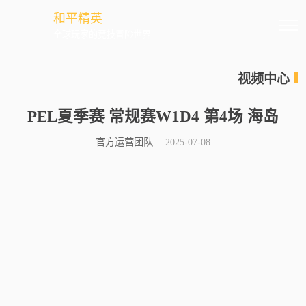
和平精英
全球玩家的竞技冒险世界
视频中心
PEL夏季赛 常规赛W1D4 第4场 海岛
官方运营团队
2025-07-08