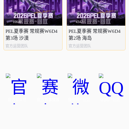
10640
4342
PEL夏季赛 常规赛W6D4
PEL夏季赛 常规赛W6D4
第3场 沙漠
第2场 海岛
官方运营团队
官方运营团队
官方公众号
官方赛事微博
微信用户社区
QQ用户社区