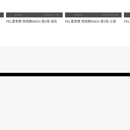
量：
3874
视频