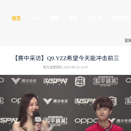
平精英
首页
LIVE
球玩家的竞技冒险世界
全民赛场
心
授权赛
【赛中采访】Q
官方