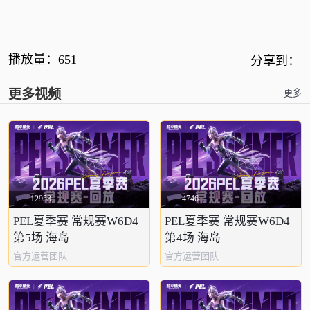
播放量：
651
分享到：
更多视频
更多
12953
4746
PEL夏季赛 常规赛W6D4
PEL夏季赛 常规赛W6D4
第5场 海岛
第4场 海岛
官方运营团队
官方运营团队