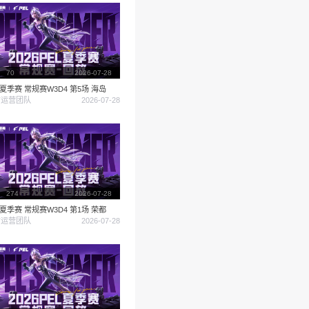
07-28
63
2026-07-28
70
 海岛
PEL夏季赛 常规赛W4D1 第3场 海岛
PEL夏季赛 
6-07-28
官方运营团队
2026-07-28
官方运营团
07-28
49
2026-07-28
70
 荣都
PEL夏季赛 常规赛W3D4 第6场 沙漠
PEL夏季赛 
6-07-28
官方运营团队
2026-07-28
官方运营团