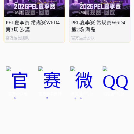
10645
4398
PEL夏季赛 常规赛W6D4
PEL夏季赛 常规赛W6D4
第3场 沙漠
第2场 海岛
官方运营团队
官方运营团队
官方公众号
官方赛事微博
微信用户社区
QQ用户社区