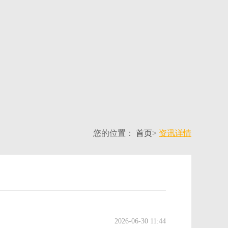
您的位置：
首页
>
资讯详情
2026-06-30 11:44