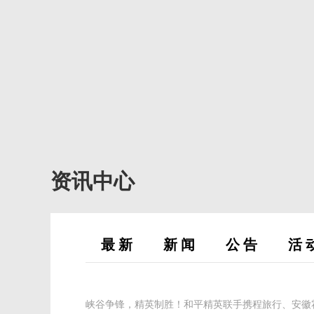
资讯中心
最 新
新 闻
公 告
活 
峡谷争锋，精英制胜！和平精英联手携程旅行、安徽