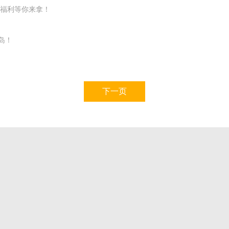
金福利等你来拿！
岛！
下一页