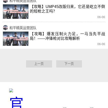
和平精英运营团队
【攻略】UMP45改版归来，它还是屹立不倒
的短枪之王吗？
06-06
和平精英运营团队
【攻略】爆发压制火力足，一马当先平战
局！——冲锋枪对比攻略解析
06-06
上一页
下一页