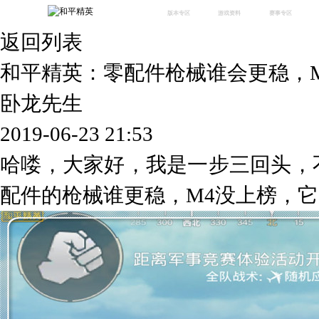
版本专区
游戏资料
赛事专区
返回列表
最新版本
新闻资讯
赛事中心
版本中心
攻略中心
巅峰赛
和平精英：零配件枪械谁会更稳，M
体验服
视频中心
授权赛
腾
绿洲启元
武器库
卧龙先生
故事站
2019-06-23 21:53
哈喽，大家好，我是一步三回头，
配件的枪械谁更稳，M4没上榜，