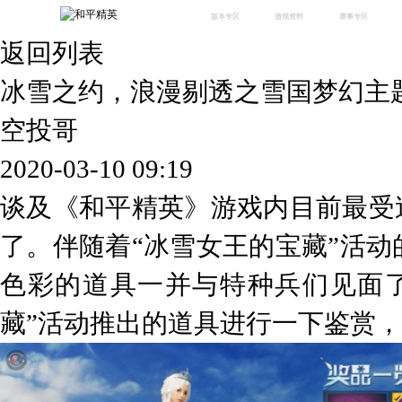
版本专区
游戏资料
赛事专区
返回列表
最新版本
新闻资讯
赛事中心
版本中心
攻略中心
巅峰赛
冰雪之约，浪漫剔透之雪国梦幻主
体验服
视频中心
授权赛
腾
绿洲启元
武器库
空投哥
故事站
2020-03-10 09:19
谈及《和平精英》游戏内目前最受
了。伴随着“冰雪女王的宝藏”活
色彩的道具一并与特种兵们见面
藏”活动推出的道具进行一下鉴赏