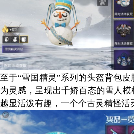
至于“雪国精灵”系列的头盔背包
为灵感，呈现出千娇百态的雪人模
越显活泼有趣，一个个古灵精怪活