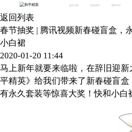
版本专区
游戏资料
赛事专区
返回列表
最新版本
新闻资讯
赛事中心
版本中心
攻略中心
巅峰赛
春节抽奖 | 腾讯视频新春碰盲盒
体验服
视频中心
授权赛
腾
绿洲启元
武器库
小白裙
故事站
2020-01-20 11:44
马上新年就要来临啦，在辞旧迎新
平精英》给我们带来了
新春碰盲盒
有
永久套装
等惊喜大奖！快和小白