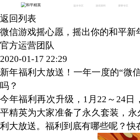
版本专区
游戏资料
赛事专区
返回列表
最新版本
新闻资讯
赛事中心
版本中心
攻略中心
巅峰赛
微信游戏摇心愿，摇出你的和平新
体验服
视频中心
授权赛
腾
绿洲启元
武器库
官方运营团队
故事站
2020-01-17 22:29
新年福利大放送！一年一度的“微
吗？
今年福利再次升级，
1月22～24
平精英为大家准备了永久套装，永
利大放送。福利到底有哪些呢？快