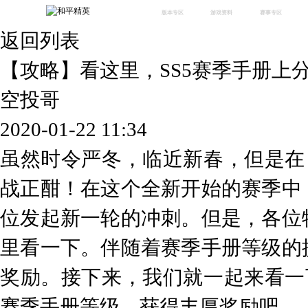
版本专区
游戏资料
赛事专区
返回列表
最新版本
新闻资讯
赛事中心
版本中心
攻略中心
巅峰赛
【攻略】看这里，SS5赛季手册上
体验服
视频中心
授权赛
腾
绿洲启元
武器库
空投哥
故事站
2020-01-22 11:34
虽然时令严冬，临近新春，但是在
战正酣！在这个全新开始的赛季中
位发起新一轮的冲刺。但是，各位
里看一下。伴随着赛季手册等级的
奖励。接下来，我们就一起来看一
赛季手册等级，获得丰厚奖励吧。