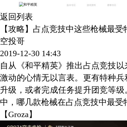
版本专区
游戏资料
赛事专区
返回列表
最新版本
新闻资讯
赛事中心
版本中心
攻略中心
巅峰赛
【攻略】占点竞技中这些枪械最受
体验服
视频中心
授权赛
腾
绿洲启元
武器库
空投哥
故事站
2019-12-30 14:43
自从《和平精英》推出占点竞技以
激动的心情无以言表。更有特种兵
升级，或者完成任务提升团竞等级
中，哪几款枪械在占点竞技中最受
【Groza】