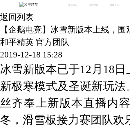
版本专区
游戏资料
赛事专区
返回列表
最新版本
新闻资讯
赛事中心
版本中心
攻略中心
巅峰赛
【企鹅电竞】冰雪新版本上线，围
体验服
视频中心
授权赛
腾
绿洲启元
武器库
和平精英 官方团队
故事站
2019-12-18 15:28
冰雪新版本已于12月18
新极寒模式及圣诞新玩法
丝齐奉上新版本直播内
冬，滑雪板接力赛团队欢