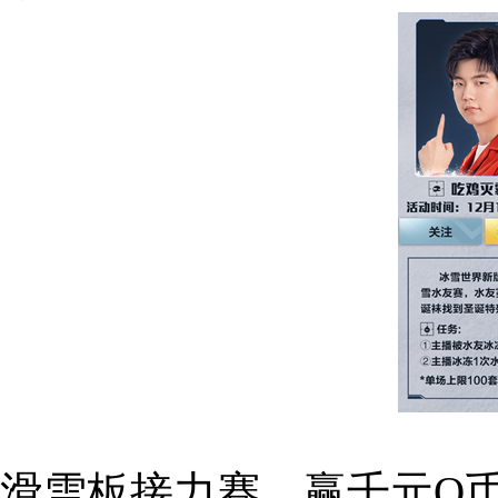
滑雪板接力赛，赢千元Q